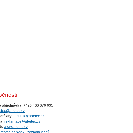
očnosti
e objednávky:
+420 466 670 035
etec@abetec.cz
 otázky:
technik@abetec.cz
a:
reklamace@abetec.cz
b:
www.abetec.cz
Treston nábytok - zoznam videí