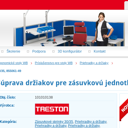
Školenie
Podpora
3D konfigurátor
Kontakt
gonomické stoly WB
Príslušenstvo pre stoly WB
Priehradky a držiaky
U35, 855061-49
Obj. číslo:
101010138
Výrobca:
Kategória:
Zásuvkové skrinky 30/35
,
Priehradky a držiaky
,
Priehradky a držiaky
,
Priehradky a držiaky
,