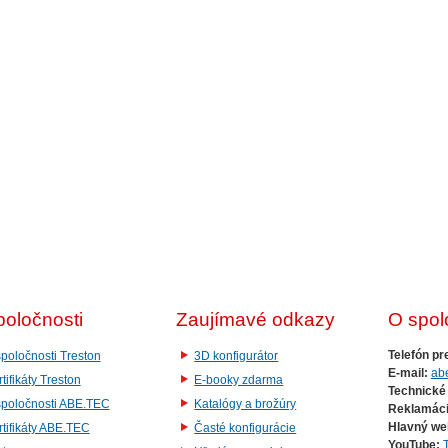
poločnosti
Zaujímavé odkazy
O spol
Telefón pr
poločnosti Treston
3D konfigurátor
E-mail:
ab
tifikáty Treston
E-booky zdarma
Technické
spoločnosti ABE.TEC
Katalógy a brožúry
Reklamáci
Hlavný we
tifikáty ABE.TEC
Časté konfigurácie
YouTube: