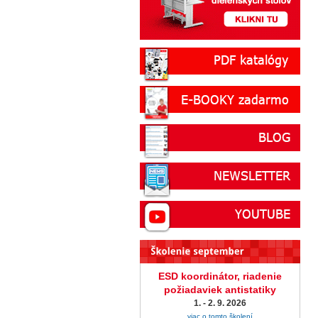
ESD koordinátor, riadenie
požiadaviek antistatiky
1. - 2. 9. 2026
viac o tomto školení