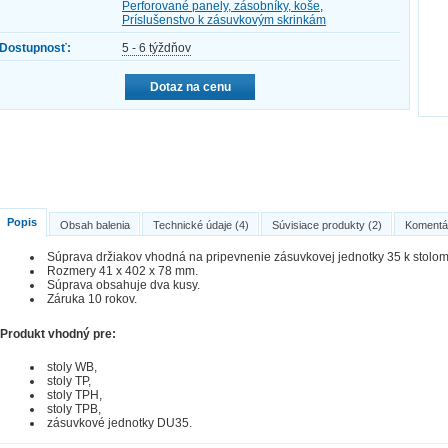
Perforované panely, zásobníky, koše
,
Príslušenstvo k zásuvkovým skrinkám
Dostupnosť:
5 - 6 týždňov
Dotaz na cenu
Popis
Obsah balenia
Technické údaje (4)
Súvisiace produkty (2)
Komentá
Súprava držiakov vhodná na pripevnenie zásuvkovej jednotky 35 k stolo
Rozmery 41 x 402 x 78 mm.
Súprava obsahuje dva kusy.
Záruka 10 rokov.
Produkt vhodný pre:
stoly WB,
stoly TP,
stoly TPH,
stoly TPB,
zásuvkové jednotky DU35.