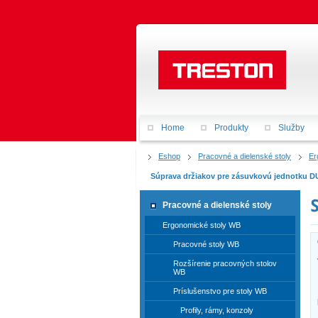
Home
Produkty
Služby
Eshop
Pracovné a dielenské stoly
Er
Súprava držiakov pre zásuvkovú jednotku D
Pracovné a dielenské stoly
Ergonomické stoly WB
Pracovné stoly WB
Rozšírenie pracovných stolov
WB
Príslušenstvo pre stoly WB
Profily, rámy, konzoly