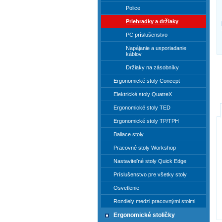
Police
Priehradky a držiaky
PC príslušenstvo
Napájanie a usporiadanie
káblov
Držiaky na zásobníky
Ergonomické stoly Concept
Elektrické stoly QuatreX
Ergonomické stoly TED
Ergonomické stoly TP/TPH
Baliace stoly
Pracovné stoly Workshop
Nastaviteľné stoly Quick Edge
Príslušenstvo pre všetky stoly
Osvetlenie
Rozdiely medzi pracovnými stolmi
Ergonomické stoličky