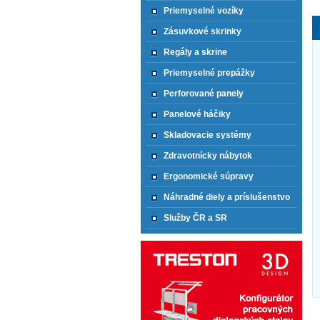
Priemyselné vozíky
Zásuvkové skrinky
Regály a skrine
Priemyselné prepážky
Perforované panely
Panelové háčiky
Skladovacie systémy
Zdravotnícky nábytok
Ergonomické súpravy
Náhradné diely a príslušenstvo
Služby ČR a SR