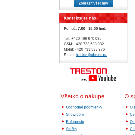
Zobrazit všechny
Po - pá: 7:00 - 15:00 hod.
Tel.: +420 466 670 035
GSM: +420 733 533 932
Mobil: +420
733 533 976
E-mail:
treston@abetec.cz
Všetko o nákupe
O s
Obchodné podmienky
O s
Showroom
Cer
Referencie
O 
Služby
Cer