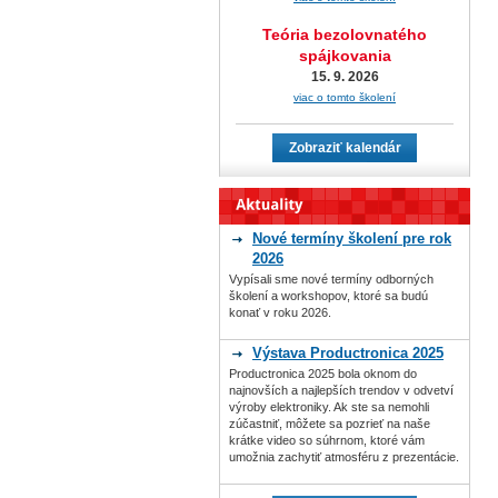
Teória bezolovnatého
spájkovania
15. 9. 2026
viac o tomto školení
Zobraziť kalendár
Nové termíny školení pre rok
2026
Vypísali sme nové termíny odborných
školení a workshopov, ktoré sa budú
konať v roku 2026.
Výstava Productronica 2025
Productronica 2025 bola oknom do
najnovších a najlepších trendov v odvetví
výroby elektroniky. Ak ste sa nemohli
zúčastniť, môžete sa pozrieť na naše
krátke video so súhrnom, ktoré vám
umožnia zachytiť atmosféru z prezentácie.