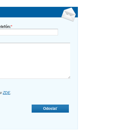
elefón:
*
ov
ZDE
.
Odoslať