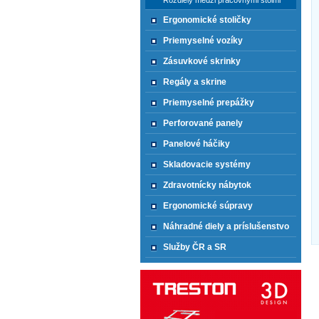
Rozdiely medzi pracovnými stolmi
Ergonomické stoličky
Priemyselné vozíky
Zásuvkové skrinky
Regály a skrine
Priemyselné prepážky
Perforované panely
Panelové háčiky
Skladovacie systémy
Zdravotnícky nábytok
Ergonomické súpravy
Náhradné diely a príslušenstvo
Služby ČR a SR