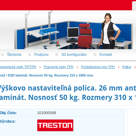
Školenie
Podpora
3D konfigurátor
Kontakt
gonomické stoly TP/TPH
Pracovné stoly TPH
Príslušenstvo pre TPH
Police
ický / ESD laminát. Nosnosť 50 kg. Rozmery 310 x 1800 mm.
Obj. číslo:
101000568
Výrobca: