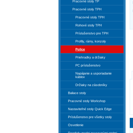
Pracovné stoly TP
Pracovné stoly TPH
Pracovné stoly TPH
Rohové stoly TPH
Príslušenstvo pre TPH
Profily, rámy, konzoly
Police
Priehradky a držiaky
PC príslušenstvo
Napájanie a usporiadanie
káblov
Držiaky na zásobníky
Baliace stoly
Pracovné stoly Workshop
Nastaviteľné stoly Quick Edge
Príslušenstvo pre všetky stoly
Osvetlenie