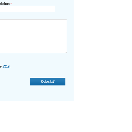
elefón:
*
ov
ZDE
.
Odoslať