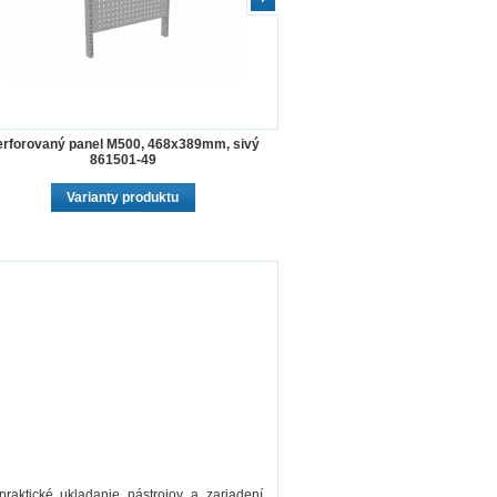
erforovaný panel M500, 468x389mm, sivý
861501-49
Varianty produktu
aktické ukladanie nástrojov a zariadení.