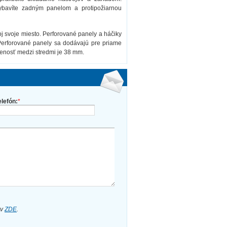
vybavíte zadným panelom a protipožiarnou
 svoje miesto. Perforované panely a háčiky
 Perforované panely sa dodávajú pre priame
alenosť medzi stredmi je 38 mm.
elefón:
*
ov
ZDE
.