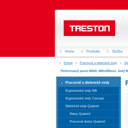
Home
Produkty
Služby
Eshop
Pracovné a dielenské stoly
El
Perforovaný panel M500, 468x389mm, šedý 8
Pracovné a dielenské stoly
Ergonomické stoly WB
Ergonomické stoly Concept
Elektrické stoly QuatreX
Rámy QuatreX
Pracovné dosky QuatreX