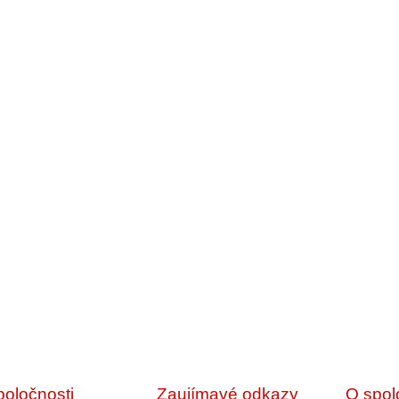
poločnosti
Zaujímavé odkazy
O spol