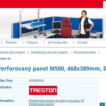
Školenie
Podpora
3D konfigurátor
Kontakt
ektrické stoly QuatreX
Príslušenstvo pre stoly QuatreX
Perforované panely
61501-49
Obj. číslo:
103005314
Výrobca:
Kategória:
Perforované panely pre stoly Concept a TP
,
Perforované panely