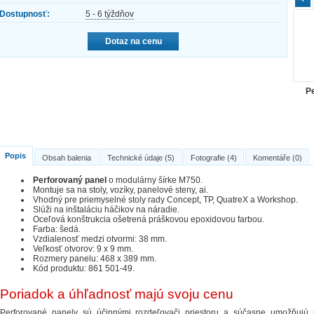
Dostupnosť:
5 - 6 týždňov
Dotaz na cenu
P
Popis
Obsah balenia
Technické údaje (5)
Fotografie (4)
Komentáře (0)
Perforovaný panel
o modulárny šírke M750.
Montuje sa na stoly, vozíky, panelové steny, ai.
Vhodný pre priemyselné stoly rady Concept, TP, QuatreX a Workshop.
Slúži na inštaláciu háčikov na náradie.
Oceľová konštrukcia ošetrená práškovou epoxidovou farbou.
Farba: šedá.
Vzdialenosť medzi otvormi: 38 mm.
Veľkosť otvorov: 9 x 9 mm.
Rozmery panelu: 468 x 389 mm.
Kód produktu: 861 501-49.
Poriadok a úhľadnosť majú svoju cenu
Perforované panely sú účinnými rozdeľovači priestoru a súčasne umožňujú pr