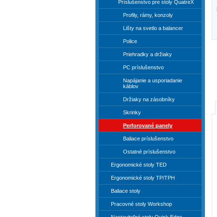
Príslušenstvo pre stoly QuatreX
Profily, rámy, konzoly
Lišty na svetlo a balancer
Police
Priehradky a držiaky
PC príslušenstvo
Napájanie a usporiadanie
káblov
Držiaky na zásobníky
Skrinky
Perforované panely
Baliace príslušenstvo
Ostatné príslušenstvo
Ergonomické stoly TED
Ergonomické stoly TP/TPH
Baliace stoly
Pracovné stoly Workshop