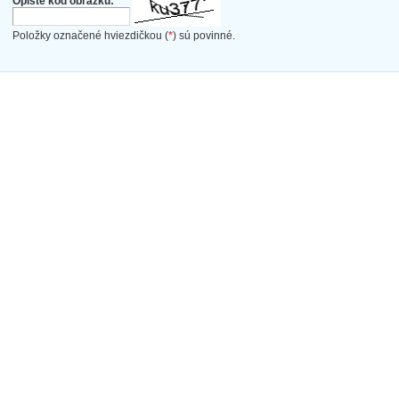
Opíšte kód obrázku:
*
Položky označené hviezdičkou (
*
) sú povinné.