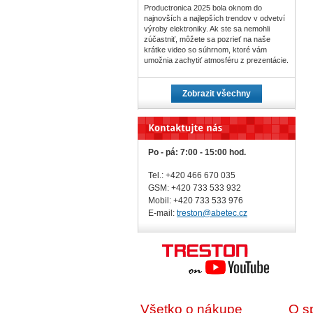
Productronica 2025 bola oknom do
najnovších a najlepších trendov v odvetví
výroby elektroniky. Ak ste sa nemohli
zúčastniť, môžete sa pozrieť na naše
krátke video so súhrnom, ktoré vám
umožnia zachytiť atmosféru z prezentácie.
Zobrazit všechny
Po - pá: 7:00 - 15:00 hod.
Tel.: +420 466 670 035
GSM: +420 733 533 932
Mobil: +420
733 533 976
E-mail:
treston@abetec.cz
Všetko o nákupe
O s