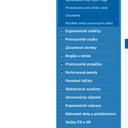
Nastaviteľné stoly Quick Edge
Príslušenstvo pre všetky stoly
Osvetlenie
Rozdiely medzi pracovnými stolmi
Ergonomické stoličky
Priemyselné vozíky
Zásuvkové skrinky
Regály a skrine
Priemyselné prepážky
Perforované panely
Panelové háčiky
Skladovacie systémy
Zdravotnícky nábytok
Ergonomické súpravy
Náhradné diely a príslušenstvo
Služby ČR a SR