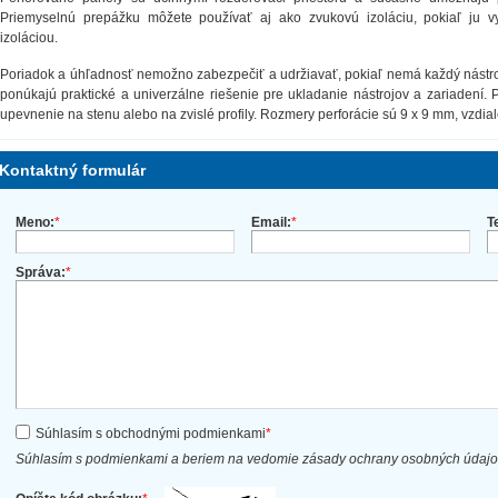
Priemyselnú prepážku môžete používať aj ako zvukovú izoláciu, pokiaľ ju 
izoláciou.
Poriadok a úhľadnosť nemožno zabezpečiť a udržiavať, pokiaľ nemá každý nástroj
ponúkajú praktické a univerzálne riešenie pre ukladanie nástrojov a zariadení.
upevnenie na stenu alebo na zvislé profily. Rozmery perforácie sú 9 x 9 mm, vzdi
Kontaktný formulár
Meno:
*
Email:
*
T
Správa:
*
Súhlasím s obchodnými podmienkami
*
Súhlasím s podmienkami a beriem na vedomie zásady ochrany osobných údaj