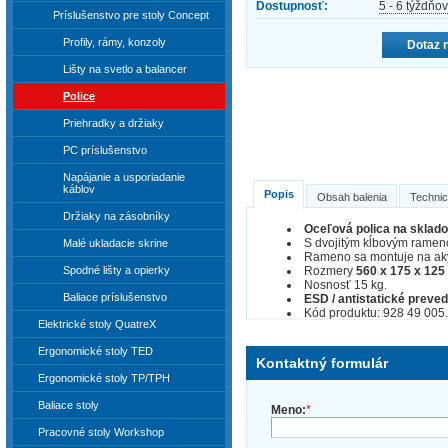
Dostupnosť:
5 - 6 týždňov
Príslušenstvo pre stoly Concept
Profily, rámy, konzoly
Dotaz 
Lišty na svetlo a balancer
Police
Priehradky a držiaky
PC príslušenstvo
Napájanie a usporiadanie
káblov
Popis
Obsah balenia
Technic
Držiaky na zásobníky
Oceľová polica na sklado
S dvojitým kĺbovým rameno
Malé ukladacie skrine
Rameno sa montuje na akýk
Rozmery
560 x 175 x 125
Spodné lišty a opierky
Nosnosť 15 kg.
Baliace príslušenstvo
ESD / antistatické preved
Kód produktu: 928 49 005.
Elektrické stoly QuatreX
Ergonomické stoly TED
Kontaktný formulár
Ergonomické stoly TP/TPH
Baliace stoly
Meno:
*
Pracovné stoly Workshop