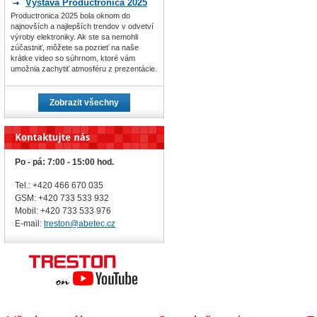
Výstava Productronica 2025
Productronica 2025 bola oknom do
najnovších a najlepších trendov v odvetví
výroby elektroniky. Ak ste sa nemohli
zúčastniť, môžete sa pozrieť na naše
krátke video so súhrnom, ktoré vám
umožnia zachytiť atmosféru z prezentácie.
Zobrazit všechny
Po - pá: 7:00 - 15:00 hod.
Tel.: +420 466 670 035
GSM: +420 733 533 932
Mobil: +420
733 533 976
E-mail:
treston@abetec.cz