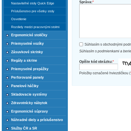
Správa:
*
Nastaviteľné stoly Quick Edge
Príslušenstvo pre všetky stoly
Osvetlenie
Rozdiely medzi pracovnými stolmi
Ergonomické stoličky
Priemyselné vozíky
Súhlasím s obchodnými pod
Súhlasím s podmienkami a beri
Zásuvkové skrinky
Regály a skrine
Opíšte kód obrázku:
*
Priemyselné prepážky
Položky označené hviezdičkou (
Perforované panely
Panelové háčiky
Skladovacie systémy
Zdravotnícky nábytok
Ergonomické súpravy
Náhradné diely a príslušenstvo
Služby ČR a SR