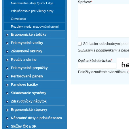
Správa:
*
Nastaviteľné stoly Quick Edge
Príslušenstvo pre všetky stoly
Osvetlenie
Rozdiely medzi pracovnými stolmi
Ergonomické stoličky
Priemyselné vozíky
Súhlasím s obchodnými pod
Súhlasím s podmienkami a beri
Zásuvkové skrinky
Regály a skrine
Opíšte kód obrázku:
*
Priemyselné prepážky
Položky označené hviezdičkou (
Perforované panely
Panelové háčiky
Skladovacie systémy
Zdravotnícky nábytok
Ergonomické súpravy
Náhradné diely a príslušenstvo
Služby ČR a SR