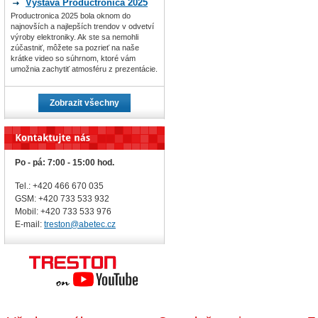
Výstava Productronica 2025
Productronica 2025 bola oknom do
najnovších a najlepších trendov v odvetví
výroby elektroniky. Ak ste sa nemohli
zúčastniť, môžete sa pozrieť na naše
krátke video so súhrnom, ktoré vám
umožnia zachytiť atmosféru z prezentácie.
Zobrazit všechny
Po - pá: 7:00 - 15:00 hod.
Tel.: +420 466 670 035
GSM: +420 733 533 932
Mobil: +420
733 533 976
E-mail:
treston@abetec.cz