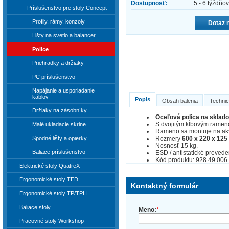
Dostupnosť:
5 - 6 týždňov
Príslušenstvo pre stoly Concept
Profily, rámy, konzoly
Dotaz 
Lišty na svetlo a balancer
Police
Priehradky a držiaky
PC príslušenstvo
Napájanie a usporiadanie
káblov
Popis
Obsah balenia
Technic
Držiaky na zásobníky
Oceľová polica na sklado
S dvojitým kĺbovým rameno
Malé ukladacie skrine
Rameno sa montuje na akýk
Rozmery
600 x 220 x 125
Spodné lišty a opierky
Nosnosť 15 kg.
Baliace príslušenstvo
ESD / antistatické prevede
Kód produktu: 928 49 006.
Elektrické stoly QuatreX
Ergonomické stoly TED
Kontaktný formulár
Ergonomické stoly TP/TPH
Baliace stoly
Meno:
*
Pracovné stoly Workshop