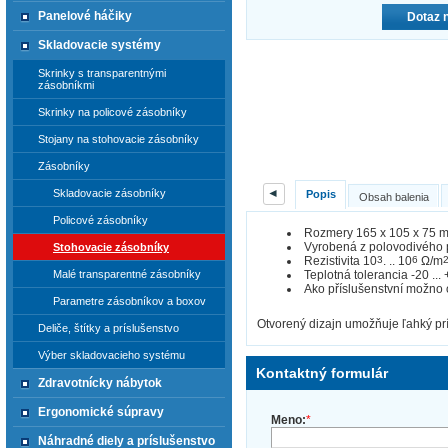
Panelové háčiky
Dotaz 
Skladovacie systémy
Skrinky s transparentnými
zásobníkmi
Skrinky na policové zásobníky
Stojany na stohovacie zásobníky
Zásobníky
◄
Skladovacie zásobníky
Popis
Obsah balenia
Policové zásobníky
Rozmery 165 x 105 x 75 
Vyrobená z polovodivého 
Stohovacie zásobníky
Rezistivita 10
3
. .. 10
6
Ω/m
Teplotná tolerancia -20 ... 
Malé transparentné zásobníky
Ako příslušenstvní možno 
Parametre zásobníkov a boxov
Otvorený dizajn umožňuje ľahký prí
Deliče, štítky a príslušenstvo
Výber skladovacieho systému
Kontaktný formulár
Zdravotnícky nábytok
Ergonomické súpravy
Meno:
*
Náhradné diely a príslušenstvo