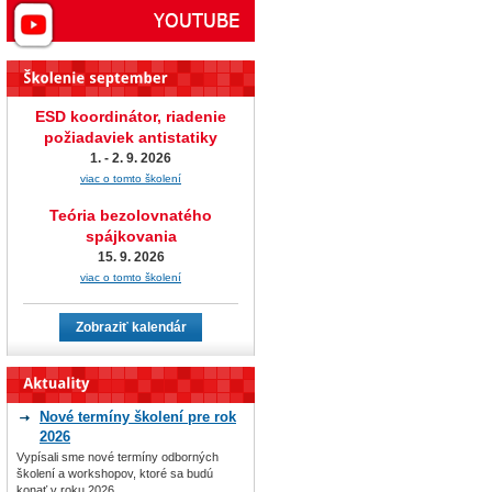
ESD koordinátor, riadenie
požiadaviek antistatiky
1. - 2. 9. 2026
viac o tomto školení
Teória bezolovnatého
spájkovania
15. 9. 2026
viac o tomto školení
Zobraziť kalendár
Nové termíny školení pre rok
2026
Vypísali sme nové termíny odborných
školení a workshopov, ktoré sa budú
konať v roku 2026.