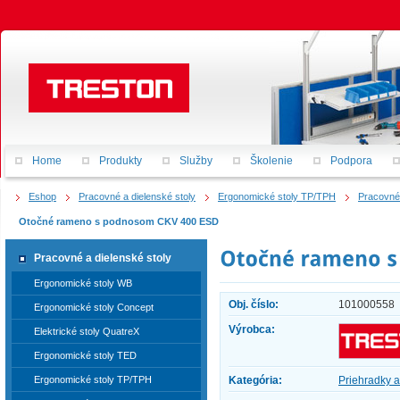
Home
Produkty
Služby
Školenie
Podpora
Eshop
Pracovné a dielenské stoly
Ergonomické stoly TP/TPH
Pracovné
Otočné rameno s podnosom CKV 400 ESD
Pracovné a dielenské stoly
Ergonomické stoly WB
Obj. číslo:
101000558
Ergonomické stoly Concept
Výrobca:
Elektrické stoly QuatreX
Ergonomické stoly TED
Ergonomické stoly TP/TPH
Kategória:
Priehradky a