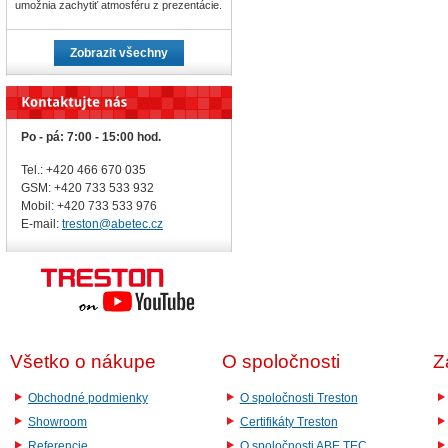
umožnia zachytiť atmosféru z prezentácie.
Zobrazit všechny
Po - pá: 7:00 - 15:00 hod.
Tel.: +420 466 670 035
GSM: +420 733 533 932
Mobil: +420
733 533 976
E-mail:
treston@abetec.cz
Všetko o nákupe
O spoločnosti
Z
Obchodné podmienky
O spoločnosti Treston
Showroom
Certifikáty Treston
Referencie
O spoločnosti ABE.TEC