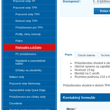
Pracovné stoly TP
Dostupnosť:
5 - 6 týždňov
Pracovné stoly TPH
Dotaz 
Pracovné stoly TPH
Rohové stoly TPH
Príslušenstvo pre TPH
Profily, rámy, konzoly
Police
Priehradky a držiaky
PC príslušenstvo
Popis
Obsah balenia
Technic
Napájanie a usporiadanie
Príslušenstvo vhodné k s
káblov
Otočné rameno sa zajisti
Nosnosť 15 kg.
Držiaky na zásobníky
Montáž na C-profil.
Rozmery podnosu 210 x 
Baliace stoly
Pracovné stoly Workshop
Príslušenstvo vhodné k stolom TP
Nastaviteľné stoly Quick Edge
Príslušenstvo pre všetky stoly
Kontaktný formulár
Osvetlenie
Meno:
*