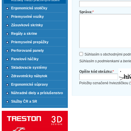
Rozdiely medzi pracovnými stolmi
Ergonomické stoličky
Správa:
*
Priemyselné vozíky
Zásuvkové skrinky
Regály a skrine
Priemyselné prepážky
Perforované panely
Súhlasím s obchodnými pod
Panelové háčiky
Súhlasím s podmienkami a beri
Skladovacie systémy
Opíšte kód obrázku:
*
Zdravotnícky nábytok
Položky označené hviezdičkou (
Ergonomické súpravy
Náhradné diely a príslušenstvo
Služby ČR a SR