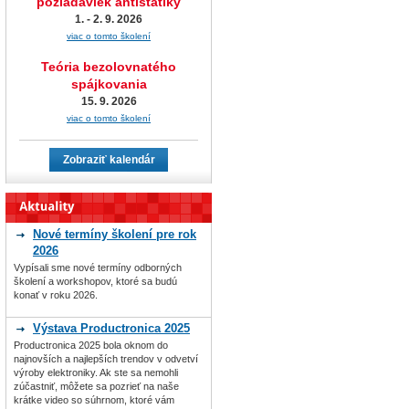
požiadaviek antistatiky
1. - 2. 9. 2026
viac o tomto školení
Teória bezolovnatého
spájkovania
15. 9. 2026
viac o tomto školení
Zobraziť kalendár
Nové termíny školení pre rok
2026
Vypísali sme nové termíny odborných
školení a workshopov, ktoré sa budú
konať v roku 2026.
Výstava Productronica 2025
Productronica 2025 bola oknom do
najnovších a najlepších trendov v odvetví
výroby elektroniky. Ak ste sa nemohli
zúčastniť, môžete sa pozrieť na naše
krátke video so súhrnom, ktoré vám