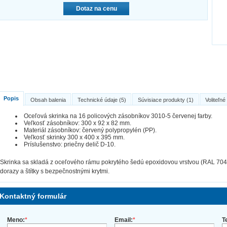
Dotaz na cenu
Popis
Obsah balenia
Technické údaje (5)
Súvisiace produkty (1)
Voliteľné
Oceľová skrinka na 16 policových zásobníkov 3010-5 červenej farby.
Veľkosť zásobníkov: 300 x 92 x 82 mm.
Materiál zásobníkov: červený polypropylén (PP).
Veľkosť skrinky 300 x 400 x 395 mm.
Príslušenstvo: priečny delič D-10.
Skrinka sa skladá z oceľového rámu pokrytého šedú epoxidovou vrstvou (RAL 7045
dorazy a štítky s bezpečnostnými krytmi.
Kontaktný formulár
Meno:
*
Email:
*
T