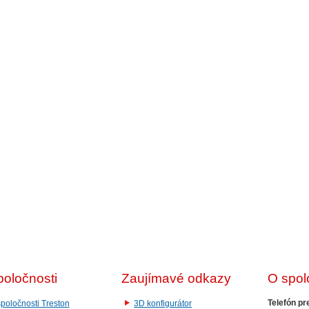
poločnosti
Zaujímavé odkazy
O spol
Telefón pr
poločnosti Treston
3D konfigurátor