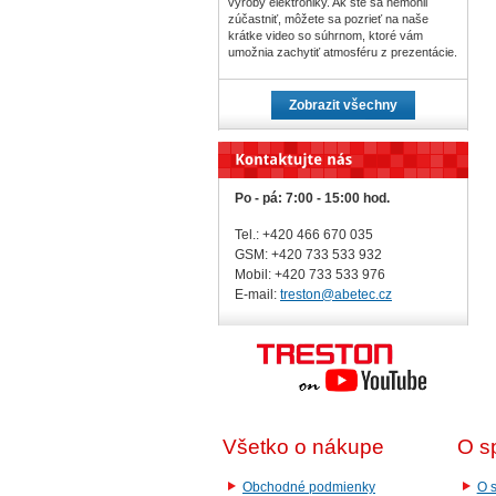
výroby elektroniky. Ak ste sa nemohli
zúčastniť, môžete sa pozrieť na naše
krátke video so súhrnom, ktoré vám
umožnia zachytiť atmosféru z prezentácie.
Zobrazit všechny
Po - pá: 7:00 - 15:00 hod.
Tel.: +420 466 670 035
GSM: +420 733 533 932
Mobil: +420
733 533 976
E-mail:
treston@abetec.cz
Všetko o nákupe
O s
Obchodné podmienky
O s