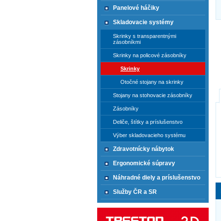
Panelové háčiky
Skladovacie systémy
Skrinky s transparentnými
zásobníkmi
Skrinky na policové zásobníky
Skrinky
Otočné stojany na skrinky
Stojany na stohovacie zásobníky
Zásobníky
Deliče, štítky a príslušenstvo
Výber skladovacieho systému
Zdravotnícky nábytok
Ergonomické súpravy
Náhradné diely a príslušenstvo
Služby ČR a SR