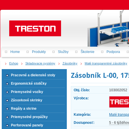
Home
Produkty
Služby
Školenie
Podpora
Eshop
Skladovacie systémy
Zásobníky
Malé transparentné zásobníky
Pracovné a dielenské stoly
Ergonomické stoličky
Obj. číslo:
103002052
Priemyselné vozíky
Výrobca:
Zásuvkové skrinky
Regály a skrine
Kategória:
Malé transp
Priemyselné prepážky
Dostupnosť:
5 - 6 týždňov
Perforované panely