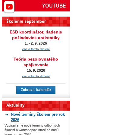
ESD koordinátor, riadenie
požiadaviek antistatiky
1. - 2. 9. 2026
viac o tomto školení
Teória bezolovnatého
spájkovania
15. 9. 2026
viac o tomto školení
Zobraziť kalendár
Nové termíny školení pre rok
2026
Vypísali sme nové termíny odborných
školení a workshopov, ktoré sa budú
konať v roku 2026.