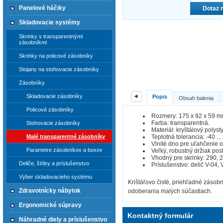
Panelové háčiky
Dotaz 
Skladovacie systémy
Skrinky s transparentnými
zásobníkmi
Skrinky na policové zásobníky
Stojany na stohovacie zásobníky
Zásobníky
◄
Skladovacie zásobníky
Popis
Obsah balenia
Policové zásobníky
Rozmery: 175 x 92 x 59 m
Farba: transparentná.
Stohovacie zásobníky
Materiál: kryštálový polyst
Teplotná tolerancia: -40 ...
Malé transparentné zásobníky
Vlnité dno pre uľahčenie 
Parametre zásobníkov a boxov
Veľký, robustný držiak posk
Vhodný pre skrinky: 290, 2
Deliče, štítky a príslušenstvo
Príslušenstvo: delič V-04,
Výber skladovacieho systému
Krištáľovo čisté, priehľadné zásob
Zdravotnícky nábytok
odoberania malých súčastiach.
Ergonomické súpravy
Kontaktný formulár
Náhradné diely a príslušenstvo